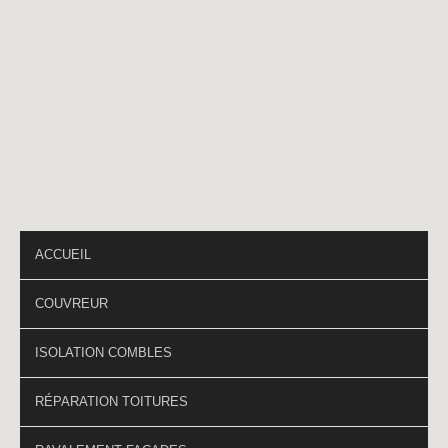
Téléphone
*
PAGES DU SITE
ACCUEIL
COUVREUR
ISOLATION COMBLES
RÉPARATION TOITURES