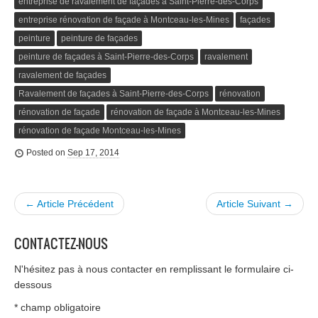
entreprise de ravalement de façades à Saint-Pierre-des-Corps
entreprise rénovation de façade à Montceau-les-Mines
façades
peinture
peinture de façades
peinture de façades à Saint-Pierre-des-Corps
ravalement
ravalement de façades
Ravalement de façades à Saint-Pierre-des-Corps
rénovation
rénovation de façade
rénovation de façade à Montceau-les-Mines
rénovation de façade Montceau-les-Mines
Posted on
Sep 17, 2014
← Article Précédent
Article Suivant →
CONTACTEZ-NOUS
N'hésitez pas à nous contacter en remplissant le formulaire ci-
dessous
*
champ obligatoire