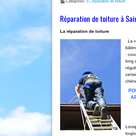
Categories:
37
,
réparation de toiture
Réparation de toiture à Sai
La réparation de toiture
La ré
bâtim
: cou
long 
régul
certa
chéne
PO
AP
Lorsq
touj