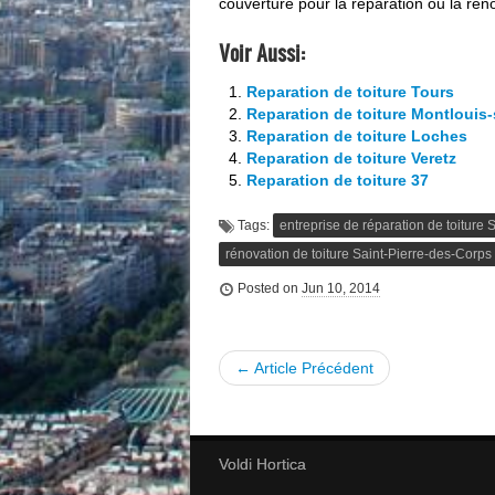
couverture pour la réparation ou la rén
Voir Aussi:
Reparation de toiture Tours
Reparation de toiture Montlouis-
Reparation de toiture Loches
Reparation de toiture Veretz
Reparation de toiture 37
Tags:
entreprise de réparation de toiture 
rénovation de toiture Saint-Pierre-des-Corps
Posted on
Jun 10, 2014
← Article Précédent
Voldi Hortica