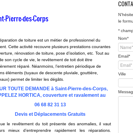
CONTA
N'hésit
nt-Pierre-des-Corps
le form
*
champ 
Nom
*
paration de toiture est un métier de professionnel du
ent. Cette activité recouvre plusieurs prestations courantes
verture, rénovation de toiture, pose d’isolation, etc. Tout au
Email
*
de son cycle de vie, le revêtement de toit doit être
ièrement réparé. Néanmoins, l’entretien périodique de
ins éléments (tuyaux de descente pluviale, gouttière,
Ville
aux) permet de limiter les dégâts.
UR TOUTE DEMANDE à Saint-Pierre-des-Corps,
Messag
PELEZ HORTICA, couverture et ravalement au
06 68 82 31 13
Devis et Déplacements Gratuits
ue le revêtement du toit présente des anomalies, il vaut
ours mieux d’entreprendre rapidement les réparations.