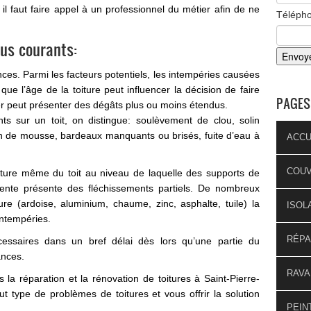
 il faut faire appel à un professionnel du métier afin de ne
Téléph
lus courants:
nces. Parmi les facteurs potentiels, les intempéries causées
ue l’âge de la toiture peut influencer la décision de faire
PAGES
ier peut présenter des dégâts plus ou moins étendus.
nts sur un toit, on distingue: soulèvement de clou, solin
on de mousse, bardeaux manquants ou brisés, fuite d’eau à
ACCU
COU
cture même du toit au niveau de laquelle des supports de
ente présente des fléchissements partiels. De nombreux
e (ardoise, aluminium, chaume, zinc, asphalte, tuile) la
ISOL
intempéries.
RÉPA
essaires dans un bref délai dès lors qu’une partie du
ances.
RAVA
la réparation et la rénovation de toitures à Saint-Pierre-
ut type de problèmes de toitures et vous offrir la solution
PEIN