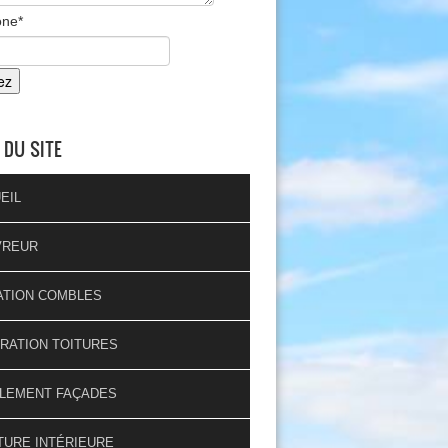
one
*
 DU SITE
EIL
VREUR
ATION COMBLES
RATION TOITURES
LEMENT FAÇADES
TURE INTÉRIEURE