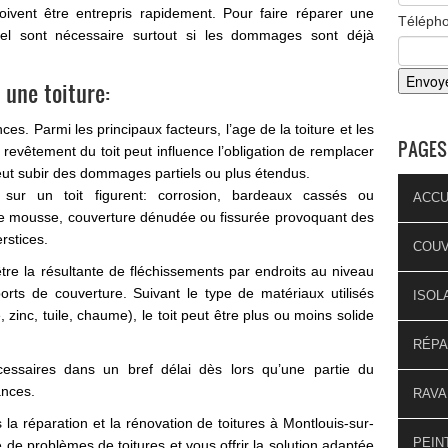
oivent être entrepris rapidement. Pour faire réparer une
Téléph
nnel sont nécessaire surtout si les dommages sont déjà
une toiture:
ces. Parmi les principaux facteurs, l’age de la toiture et les
PAGES
 revêtement du toit peut influence l’obligation de remplacer
 peut subir des dommages partiels ou plus étendus.
s sur un toit figurent: corrosion, bardeaux cassés ou
ACCU
de mousse, couverture dénudée ou fissurée provoquant des
erstices.
COU
être la résultante de fléchissements par endroits au niveau
rts de couverture. Suivant le type de matériaux utilisés
ISOL
 zinc, tuile, chaume), le toit peut être plus ou moins solide
RÉPA
essaires dans un bref délai dès lors qu’une partie du
ances.
RAVA
la réparation et la rénovation de toitures à Montlouis-sur-
PEIN
e de problèmes de toitures et vous offrir la solution adaptée