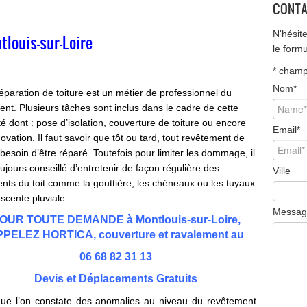
CONTA
N'hésit
tlouis-sur-Loire
le form
*
champ 
Nom
*
paration de toiture est un métier de professionnel du
ent. Plusieurs tâches sont inclus dans le cadre de cette
ité dont : pose d’isolation, couverture de toiture ou encore
Email
*
novation. Il faut savoir que tôt ou tard, tout revêtement de
a besoin d’être réparé. Toutefois pour limiter les dommage, il
oujours conseillé d’entretenir de façon régulière des
Ville
nts du toit comme la gouttière, les chéneaux ou les tuyaux
scente pluviale.
Messag
OUR TOUTE DEMANDE à Montlouis-sur-Loire,
PELEZ HORTICA, couverture et ravalement au
06 68 82 31 13
Devis et Déplacements Gratuits
ue l’on constate des anomalies au niveau du revêtement