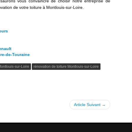
saurons vous convaincre de choisir notre entreprise de
vation de votre toiture à Montlouis-sur-Loire.
ours
enault
ure-de-Touraine
Montlouis-sur-Loire
rénovation de toiture Montlouis-sur-Loire
Article Suivant →