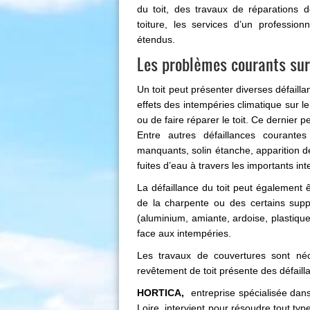
du toit, des travaux de réparations d
toiture, les services d’un professio
étendus.
Les problèmes courants sur 
Un toit peut présenter diverses défaillan
effets des intempéries climatique sur le
ou de faire réparer le toit. Ce dernier
Entre autres défaillances courante
manquants, solin étanche, apparition 
fuites d’eau à travers les importants int
La défaillance du toit peut également 
de la charpente ou des certains suppo
(aluminium, amiante, ardoise, plastique,
face aux intempéries.
Les travaux de couvertures sont néc
revêtement de toit présente des défaill
HORTICA,
entreprise spécialisée dans 
Loire, intervient pour résoudre tout typ