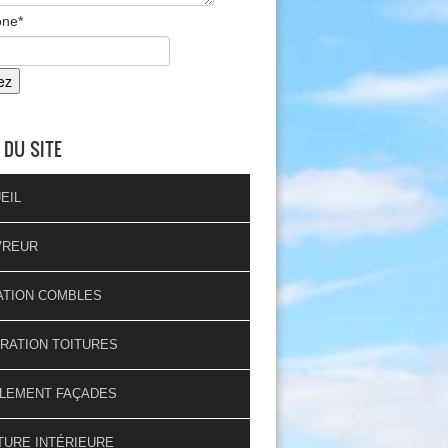
one
*
 DU SITE
EIL
VREUR
ATION COMBLES
RATION TOITURES
LEMENT FAÇADES
TURE INTÉRIEURE