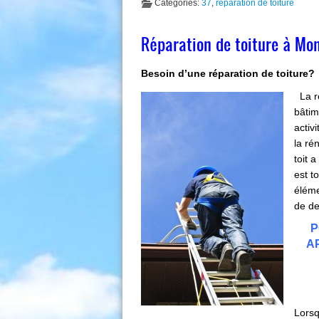
Categories:
37
,
réparation de toiture
Réparation de toiture à Mon
Besoin d’une réparation de toiture?
La ré
bâtim
activ
la ré
toit 
est t
éléme
de de
P
AP
Lorsq