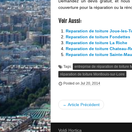
Demandez un devis gratuit, et nous 
couverture pour la réparation ou la réno
Voir Aussi:
Reparation de toiture Joue-les-T
Reparation de toiture Fondettes
Reparation de toiture La Riche
Reparation de toiture Chateau-R
Reparation de toiture Sainte-Ma
Tags:
entreprise de réparation de toiture 
réparation de toiture Montlouis-sur-Loire
Posted on
Jul 20, 2014
← Article Précédent
Voldi Hortica