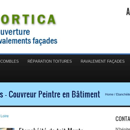
A
N COMBLES
RÉPARATION TOITURES
RAVALEMENT FAÇADES
s - Couvreur Peintre en Bâtiment
Home
/
Etanchéité
 Loire
CONTA
N'hésit