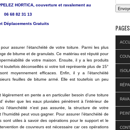
LEZ HORTICA, couverture et ravalement au
06 68 82 31 13
et Déplacements Gratuits
PAGES
ACCU
 pour assurer l’étanchéité de votre toiture. Parmi les plus
élange de bitume et de granulats. Ce matériau est réputé pour
COU
mperméabilité de votre maison. Ensuite, il y a les produits
 toutefois déconseillés si votre toit représente plus de 15°
ISOL
sont moyennement efficaces. Enfin, il y a l’étanchéité
sieurs feuilles de bitume armé. Elle est toutefois un peu
RÉPA
t légèrement en pente a en particulier besoin d’une toiture
RAVA
d’ éviter que les eaux pluviales pénètrent à l’intérieur de
 où l’étanchéité n’est pas assurée, la structure de votre
PEIN
 l’humidité peut vous gagner. Pour assurer l’étanchéité de
és sont utiles à savoir des opérations pour le support et le
intervention de couvreurs est nécessaire car ces opérations
CON