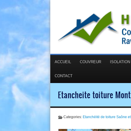
ACCUEIL
COUVREUR
ISOLATIO
CONTACT
Etancheite toiture Mont
Categories:
Etanchéité de toiture Saône et