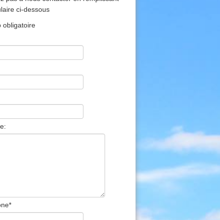
ulaire ci-dessous
obligatoire
e:
one
*