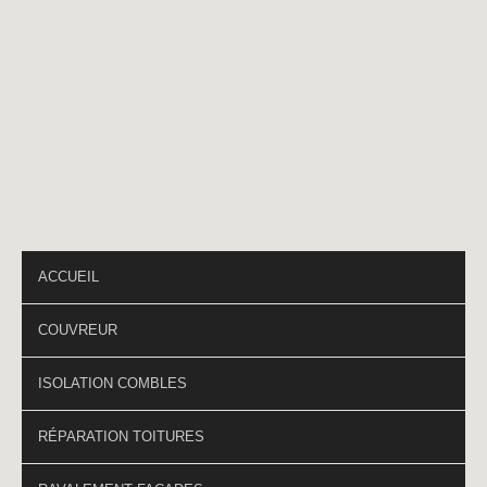
Téléphone
*
PAGES DU SITE
ACCUEIL
COUVREUR
ISOLATION COMBLES
RÉPARATION TOITURES