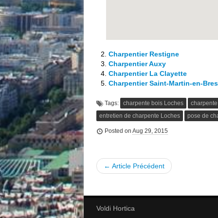
Charpentier Restigne
Charpentier Auxy
Charpentier La Clayette
Charpentier Saint-Martin-en-Bre
Tags:
charpente bois Loches
charpente 
entretien de charpente Loches
pose de ch
Posted on
Aug 29, 2015
← Article Précédent
Voldi Hortica