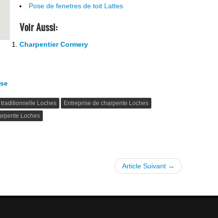
Pose de fenetres de toit Lattes
Voir Aussi:
Charpentier Cormery
sse
traditionnelle Loches
Entreprise de charpente Loches
arpente Loches
Article Suivant →