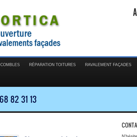
A
N COMBLES
RÉPARATION TOITURES
RAVALEMENT FAÇADES
68 82 31 13
CONTA
N'hésit