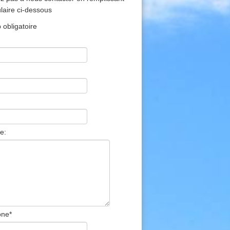
ulaire ci-dessous
obligatoire
e:
one
*