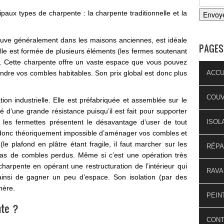
paux types de charpente : la charpente traditionnelle et la
rouve généralement dans les maisons anciennes, est idéale
PAGES
le est formée de plusieurs éléments (les fermes soutenant
s). Cette charpente offre un vaste espace que vous pouvez
endre vos combles habitables. Son prix global est donc plus
ACCU
COU
ion industrielle. Elle est préfabriquée et assemblée sur le
é d’une grande résistance puisqu’il est fait pour supporter
s, les fermettes présentent le désavantage d’user de tout
ISOL
era donc théoriquement impossible d’aménager vos combles et
(le plafond en plâtre étant fragile, il faut marcher sur les
RÉPA
cas de combles perdus. Même si c’est une opération très
charpente en opérant une restructuration de l’intérieur qui
RAVA
 ainsi de gagner un peu d’espace. Son isolation (par des
hère.
PEIN
te ?
CON