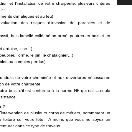
on et l’installation de votre charpente, plusieurs critères
r :
éments climatiques et au feu).
valuation des risques d’invasion de parasites et de
assif, bois lamellé-collé, béton armé, poutres en bois et en
et ardoise, zinc…)
peuplier, l’orme, le pin, le châtaignier…)
ables ou combles perdus)
conduits de votre cheminée et aux ouvertures nécessaires
on de votre charpente.
 votre bois, s’il est conforme à la norme NF qui est la seule
ésistance.
r
?
t l’intervention de plusieurs corps de métiers, notamment un
re toiture sur votre tête ! A moins que vous ne soyez un
 aventurer dans ce type de travaux.