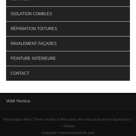
ISOLATION COMBLES
RÉPARATION TOITURES
RAVALEMENT FAÇADES
PEINTURE INTÉRIEURE
CONTACT
Voldi Hortica
Please adjust Menu Theme Location & Menu Item, the setting is located on Appearance -
> Menus
Copyright © www.webmarketic.com