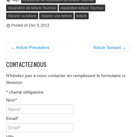
réparation de toiture Tournus
réparation toiture Tournus
réparer sa toiture
réparer une toiture
toiture
Posted on
Dec 9, 2013
← Article Précédent
Article Suivant →
CONTACTEZ-NOUS
N'hésitez pas à nous contacter en remplissant le formulaire ci-
dessous
*
champ obligatoire
Nom
*
Email
*
Ville