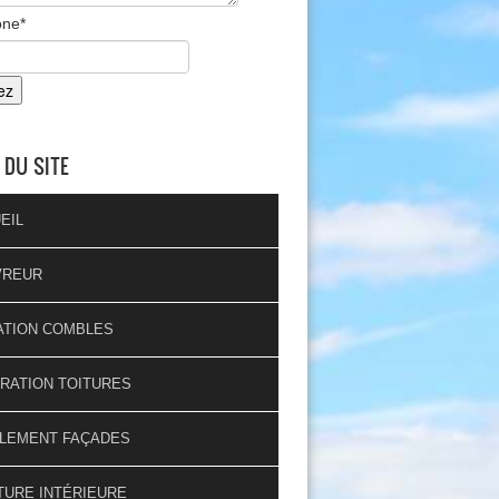
one
*
 DU SITE
EIL
VREUR
ATION COMBLES
RATION TOITURES
LEMENT FAÇADES
TURE INTÉRIEURE