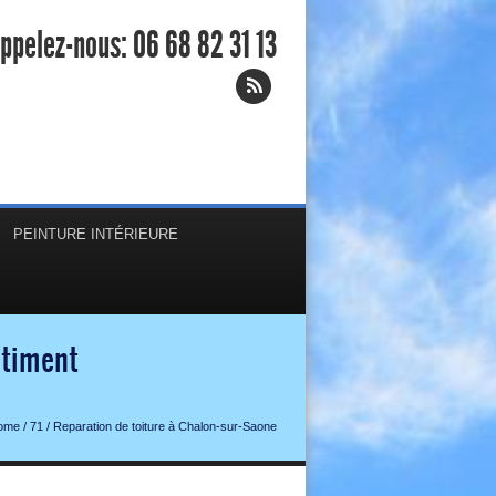
ppelez-nous:
06 68 82 31 13
PEINTURE INTÉRIEURE
âtiment
ome
/
71
/
Reparation de toiture à Chalon-sur-Saone