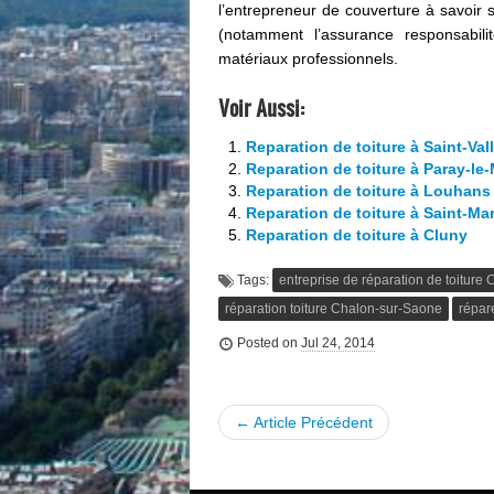
l’entrepreneur de couverture à savoir 
(notamment l’assurance responsabilit
matériaux professionnels.
Voir Aussi:
Reparation de toiture à Saint-Vall
Reparation de toiture à Paray-le
Reparation de toiture à Louhans
Reparation de toiture à Saint-Ma
Reparation de toiture à Cluny
Tags:
entreprise de réparation de toiture
réparation toiture Chalon-sur-Saone
répare
Posted on
Jul 24, 2014
← Article Précédent