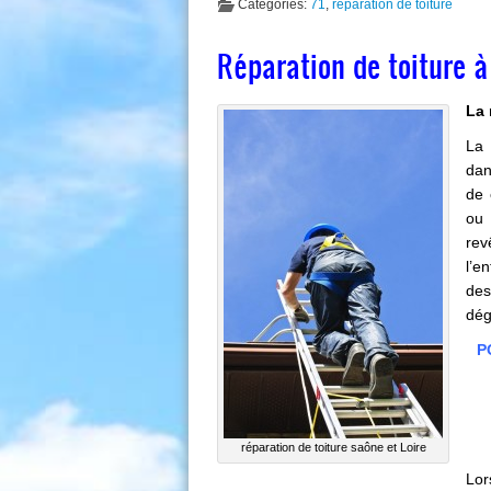
Categories:
71
,
réparation de toiture
Réparation de toiture 
La 
La 
dan
de 
ou 
rev
l’e
des
dég
P
réparation de toiture saône et Loire
Lor