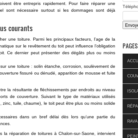
oivent être entrepris rapidement. Pour faire réparer une
Téléph
nnel sont nécessaire surtout si les dommages sont déjà
lus courants
 une toiture. Parmi les principaux facteurs, l’age de la
PAGES
imatique sur le revêtement du toit peut influence l’obligation
toit. Ce dernier peut présenter des dégâts plus ou moins
ACCU
sur une toiture : solin étanche, corrosion, soulèvement de
uverture fissuré ou dénudé, apparition de mousse et fuite
COU
être la résultante de fléchissements par endroits au niveau
ISOL
rts de couverture. Suivant le type de matériaux utilisés
 zinc, tuile, chaume), le toit peut être plus ou moins solide
RÉPA
essaires dans un bref délai dès lors qu’une partie du
RAVA
ances.
 la réparation de toitures à Chalon-sur-Saone, intervient
PEIN