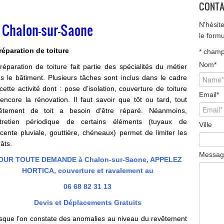
CONTA
à Chalon-sur-Saone
N'hésit
le form
réparation de toiture
*
champ 
Nom
*
réparation de toiture fait partie des spécialités du métier
s le bâtiment. Plusieurs tâches sont inclus dans le cadre
cette activité dont : pose d’isolation, couverture de toiture
Email
*
encore la rénovation. Il faut savoir que tôt ou tard, tout
êtement de toit a besoin d’être réparé. Néanmoins,
ntretien périodique de certains éléments (tuyaux de
Ville
cente pluviale, gouttière, chéneaux) permet de limiter les
âts.
Messag
OUR TOUTE DEMANDE à Chalon-sur-Saone, APPELEZ
HORTICA, couverture et ravalement au
06 68 82 31 13
Devis et Déplacements Gratuits
sque l’on constate des anomalies au niveau du revêtement