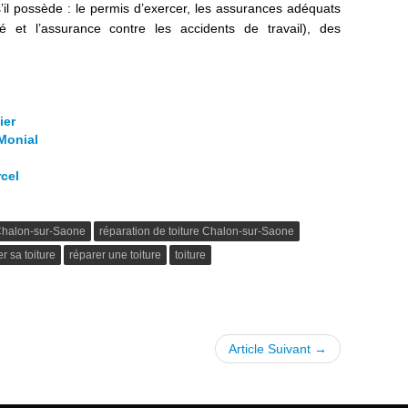
s’il possède : le permis d’exercer, les assurances adéquats
é et l’assurance contre les accidents de travail), des
ier
-Monial
rcel
 Chalon-sur-Saone
réparation de toiture Chalon-sur-Saone
r sa toiture
réparer une toiture
toiture
Article Suivant →