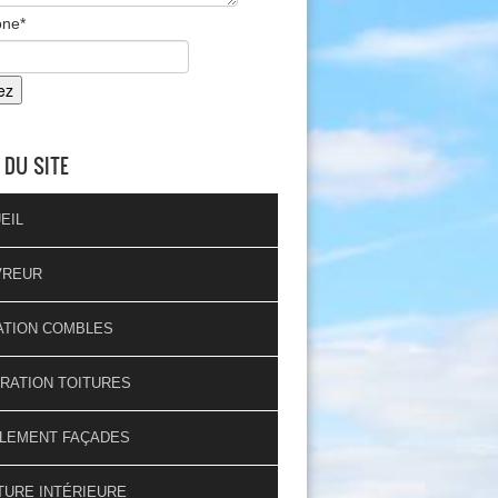
one
*
 DU SITE
EIL
VREUR
ATION COMBLES
RATION TOITURES
LEMENT FAÇADES
TURE INTÉRIEURE