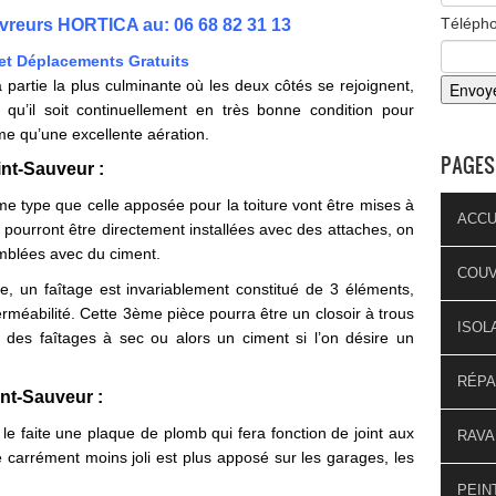
Téléph
vreurs HORTICA au:
06 68 82 31 13
et Déplacements Gratuits
 la partie la plus culminante où les deux côtés se rejoignent,
e qu’il soit continuellement en très bonne condition pour
me qu’une excellente aération.
PAGES
int-Sauveur :
ême type que celle apposée pour la toiture vont être mises à
ACCU
t pourront être directement installées avec des attaches, on
emblées avec du ciment.
COU
, un faîtage est invariablement constitué de 3 éléments,
perméabilité. Cette 3ème pièce pourra être un closoir à trous
ISOL
 des faîtages à sec ou alors un ciment si l’on désire un
RÉPA
nt-Sauveur :
le faite une plaque de plomb qui fera fonction de joint aux
RAVA
e carrément moins joli est plus apposé sur les garages, les
PEIN