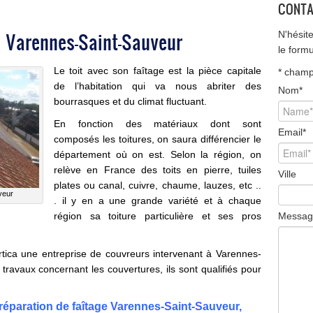
CONTA
à Varennes-Saint-Sauveur
N'hésit
le form
Le toit avec son faîtage est la pièce capitale
*
champ 
de l’habitation qui va nous abriter des
Nom
*
bourrasques et du climat fluctuant.
En fonction des matériaux dont sont
Email
*
composés les toitures, on saura différencier le
département où on est. Selon la région, on
relève en France des toits en pierre, tuiles
Ville
plates ou canal, cuivre, chaume, lauzes, etc ..
veur
. il y en a une grande variété et à chaque
région sa toiture particulière et ses pros
Messag
ica une entreprise de couvreurs intervenant à Varennes-
 travaux concernant les couvertures, ils sont qualifiés pour
ration de faîtage Varennes-Saint-Sauveur,