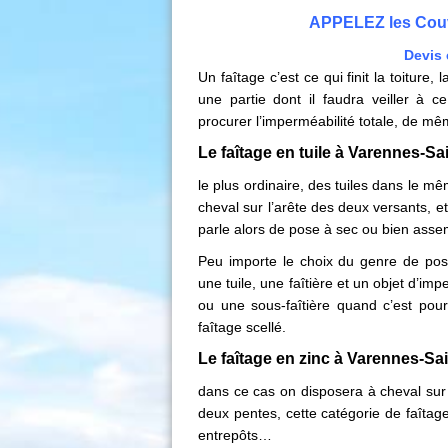
APPELEZ les Cou
Devis 
Un faîtage c’est ce qui finit la toiture,
une partie dont il faudra veiller à c
procurer l’imperméabilité totale, de mê
Le faîtage en tuile à Varennes-Sa
le plus ordinaire, des tuiles dans le m
cheval sur l’arête des deux versants, e
parle alors de pose à sec ou bien ass
Peu importe le choix du genre de pose
une tuile, une faîtière et un objet d’im
ou une sous-faîtière quand c’est pour
faîtage scellé.
Le
faîtage en zinc
à Varennes-Sai
dans ce cas on disposera à cheval sur 
deux pentes, cette catégorie de faîtag
entrepôts…