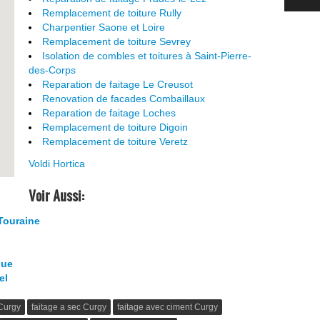
Remplacement de toiture Rully
Charpentier Saone et Loire
Remplacement de toiture Sevrey
Isolation de combles et toitures à Saint-Pierre-
des-Corps
Reparation de faitage Le Creusot
Renovation de facades Combaillaux
Reparation de faitage Loches
Remplacement de toiture Digoin
Remplacement de toiture Veretz
Voldi Hortica
Voir Aussi:
Touraine
que
el
 Curgy
faitage a sec Curgy
faitage avec ciment Curgy