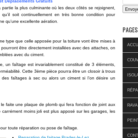
et Déplacements Gratuits
 la partie la plus culminante où les deux côtés se rejoignent,
e qu’il soit continuellement en très bonne condition pour
me qu’une excellente aération.
PAGES
ême type que celle apposée pour la toiture vont être mises à
ACCU
t pourront être directement installées avec des attaches, on
emblées avec du ciment.
COU
, un faîtage est invariablement constitué de 3 éléments,
perméabilité. Cette 3ème pièce pourra être un closoir à trous
ISOL
 des faîtages à sec ou alors un ciment si l’on désire un
RÉPA
le faite une plaque de plomb qui fera fonction de joint aux
RAVA
e carrément moins joli est plus apposé sur les garages, les
PEIN
pour toute réparation ou pose de faîtage.
CON
Reparation de faitage Prades-le-Lez