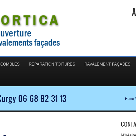
A
N COMBLES
RÉPARATION TOITURES
RAVALEMENT FAÇADES
Curgy 06 68 82 31 13
Home
/
CONTA
N'hésit