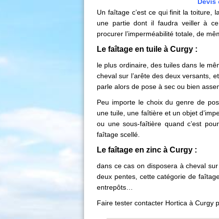
Devis 
Un faîtage c’est ce qui finit la toiture,
une partie dont il faudra veiller à c
procurer l’imperméabilité totale, de mê
Le faîtage en tuile à Curgy :
le plus ordinaire, des tuiles dans le m
cheval sur l’arête des deux versants, e
parle alors de pose à sec ou bien ass
Peu importe le choix du genre de pose
une tuile, une faîtière et un objet d’im
ou une sous-faîtière quand c’est pour
faîtage scellé.
Le
faîtage en zinc
à Curgy :
dans ce cas on disposera à cheval sur 
deux pentes, cette catégorie de faîtag
entrepôts…
Faire tester contacter Hortica à Curgy 