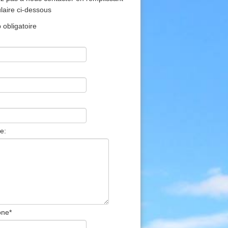
ulaire ci-dessous
obligatoire
e:
one
*