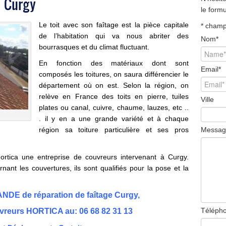
à Curgy
le form
Le toit avec son faîtage est la pièce capitale
*
champ 
de l’habitation qui va nous abriter des
Nom
*
bourrasques et du climat fluctuant.
En fonction des matériaux dont sont
Email
*
composés les toitures, on saura différencier le
département où on est. Selon la région, on
relève en France des toits en pierre, tuiles
Ville
plates ou canal, cuivre, chaume, lauzes, etc ..
. il y en a une grande variété et à chaque
région sa toiture particulière et ses pros
Messag
tica une entreprise de couvreurs intervenant à Curgy.
nant les couvertures, ils sont qualifiés pour la pose et la
E de réparation de faîtage Curgy,
Téléph
vreurs HORTICA au:
06 68 82 31 13