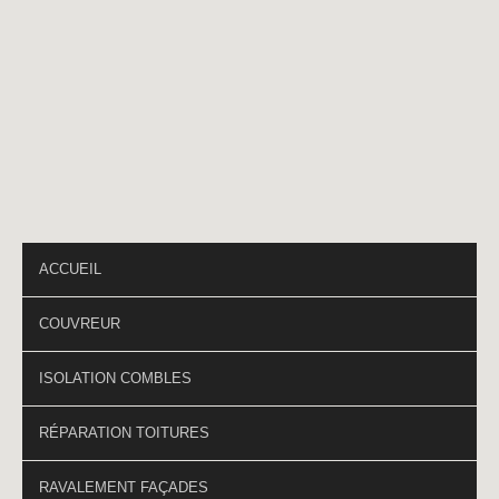
Téléphone
*
PAGES DU SITE
ACCUEIL
COUVREUR
ISOLATION COMBLES
RÉPARATION TOITURES
RAVALEMENT FAÇADES