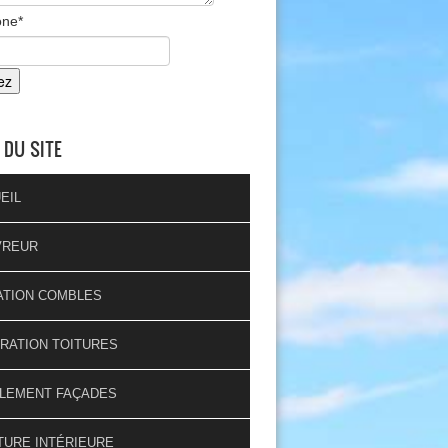
one
*
 DU SITE
EIL
VREUR
ATION COMBLES
RATION TOITURES
LEMENT FAÇADES
TURE INTÉRIEURE