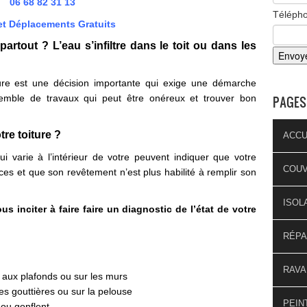
06 68 82 31 13
Téléph
et Déplacements Gratuits
e partout ? L’eau s’infiltre dans le toit ou dans les
ure est une décision importante qui exige une démarche
nsemble de travaux qui peut être onéreux et trouver bon
PAGES
re toiture ?
ACCU
qui varie à l’intérieur de votre peuvent indiquer que votre
COU
ces et que son revêtement n’est plus habilité à remplir son
ISOL
s inciter à faire faire un diagnostic de l’état de votre
RÉPA
RAVA
s aux plafonds ou sur les murs
es gouttières ou sur la pelouse
PEIN
t ou gonflent…