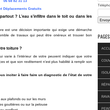
06 68 82 31 13
Téléph
et Déplacements Gratuits
e partout ? L’eau s’infiltre dans le toit ou dans les
ure est une décision importante qui exige une démarche
nsemble de travaux qui peut être onéreux et trouver bon
PAGES
re toiture ?
ACCU
qui varie à l’intérieur de votre peuvent indiquer que votre
COU
ces et que son revêtement n’est plus habilité à remplir son
ISOL
s inciter à faire faire un diagnostic de l’état de votre
RÉPA
RAVA
s aux plafonds ou sur les murs
es gouttières ou sur la pelouse
PEIN
t ou gonflent…