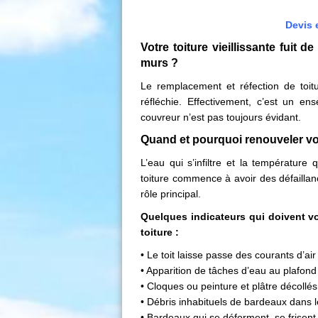
Devis 
Votre toiture vieillissante fuit d
murs ?
Le remplacement et réfection de toit
réfléchie. Effectivement, c’est un e
couvreur n’est pas toujours évidant.
Quand et pourquoi renouveler vot
L’eau qui s’infiltre et la température 
toiture commence à avoir des défaillan
rôle principal.
Quelques indicateurs qui doivent vou
toiture :
• Le toit laisse passe des courants d’air
• Apparition de tâches d’eau au plafond
• Cloques ou peinture et plâtre décollé
• Débris inhabituels de bardeaux dans l
• Bardeaux qui se déforment, se frisen