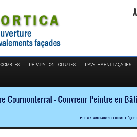
A
N COMBLES
RÉPARATION TOITURES
RAVALEMENT FAÇADES
e Cournonterral - Couvreur Peintre en Bâ
Home
/
Remplacement toiture Région M