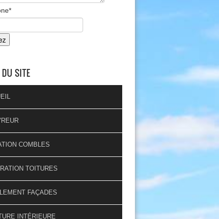
one
*
 DU SITE
EIL
VREUR
ATION COMBLES
RATION TOITURES
LEMENT FAÇADES
TURE INTÉRIEURE