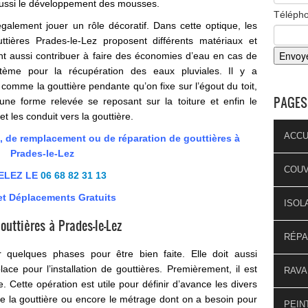
ussi le développement des mousses.
Téléph
galement jouer un rôle décoratif. Dans cette optique, les
tières Prades-le-Lez proposent différents matériaux et
nt aussi contribuer à faire des économies d’eau en cas de
tème pour la récupération des eaux pluviales. Il y a
comme la gouttière pendante qu’on fixe sur l’égout du toit,
PAGES
une forme relevée se reposant sur la toiture et enfin le
t les conduit vers la gouttière.
ACCU
e remplacement ou de réparation de gouttières à
Prades-le-Lez
COU
ELEZ LE
06 68 82 31 13
et Déplacements Gratuits
ISOL
outtières à Prades-le-Lez
RÉPA
r quelques phases pour être bien faite. Elle doit aussi
ce pour l’installation de gouttières. Premièrement, il est
RAVA
re. Cette opération est utile pour définir d’avance les divers
e la gouttière ou encore le métrage dont on a besoin pour
PEIN