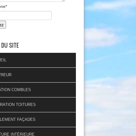
one
*
 DU SITE
EIL
VREUR
ATION COMBLES
RATION TOITURES
LEMENT FAÇADES
TURE INTÉRIEURE