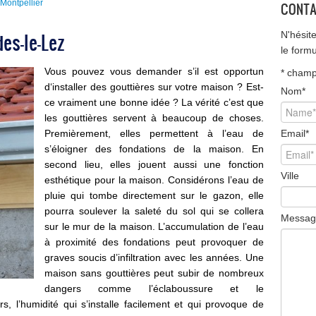
Montpellier
CONTA
es-le-Lez
N'hésit
le form
Vous pouvez vous demander s’il est opportun
*
champ 
d
‘
installer des gouttières
sur votre maison ? Est-
Nom
*
ce vraiment une bonne idée ? La vérité c’est que
les gouttières servent à beaucoup de choses.
Premièrement, elles permettent à l’eau de
Email
*
s’éloigner des fondations de la maison. En
second lieu, elles jouent aussi une fonction
Ville
esthétique pour la maison. Considérons l’eau de
pluie qui tombe directement sur le gazon, elle
pourra soulever la saleté du sol qui se collera
Messag
sur le mur de la maison. L’accumulation de l’eau
à proximité des fondations peut provoquer de
graves soucis d’infiltration avec les années. Une
maison sans gouttières peut subir de nombreux
dangers comme l’éclaboussure et le
s, l’humidité qui s’installe facilement et qui provoque de