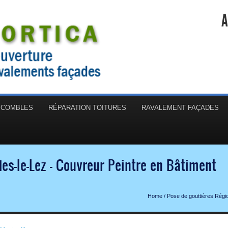
A
N COMBLES
RÉPARATION TOITURES
RAVALEMENT FAÇADES
es-le-Lez - Couvreur Peintre en Bâtiment
Home
/
Pose de gouttières Régio