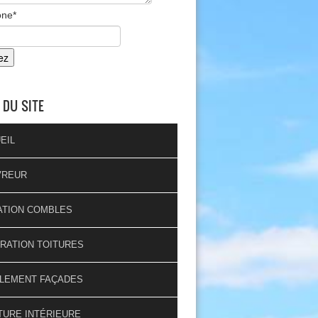
one
*
 DU SITE
EIL
VREUR
ATION COMBLES
RATION TOITURES
LEMENT FAÇADES
TURE INTÉRIEURE