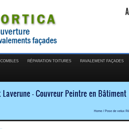
A
N COMBLES
RÉPARATION TOITURES
RAVALEMENT FAÇADES
t Laverune - Couvreur Peintre en Bâtiment
Home
/
Pose de velux Ré