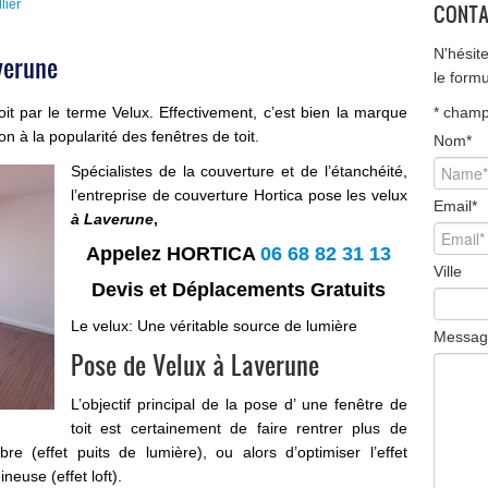
lier
CONTA
N'hésit
verune
le form
it par le terme Velux. Effectivement, c’est bien la marque
*
champ 
ion à la popularité des
fenêtres de toit
.
Nom
*
Spécialistes de la couverture et de l’étanchéité,
l’entreprise de couverture Hortica pose les velux
Email
*
à Laverune
,
Appelez HORTICA
06 68 82 31 13
Ville
Devis et Déplacements Gratuits
Le velux: Une véritable source de lumière
Messag
Pose de Velux à Laverune
L’objectif principal de la pose d’ une fenêtre de
toit est certainement de faire rentrer plus de
e (effet puits de lumière), ou alors d’optimiser l’effet
neuse (effet loft).