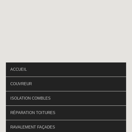
Téléphone
*
PAGES DU SITE
ACCUEIL
COUVREUR
ISOLATION COMBLES
RÉPARATION TOITURES
RAVALEMENT FAÇADES