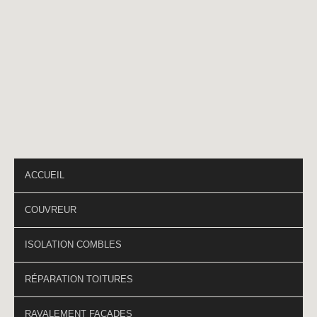
Téléphone
*
PAGES DU SITE
ACCUEIL
COUVREUR
ISOLATION COMBLES
RÉPARATION TOITURES
RAVALEMENT FAÇADES