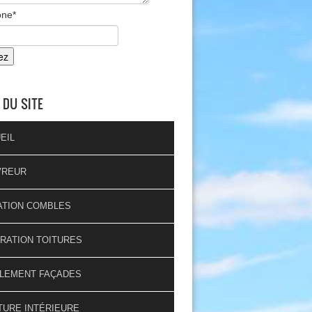
one
*
 DU SITE
EIL
VREUR
ATION COMBLES
RATION TOITURES
LEMENT FAÇADES
TURE INTÉRIEURE