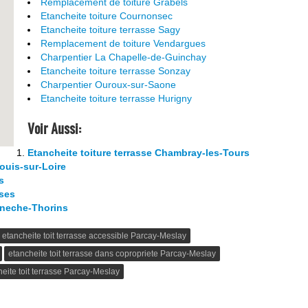
Remplacement de toiture Grabels
Etancheite toiture Cournonsec
Etancheite toiture terrasse Sagy
Remplacement de toiture Vendargues
Charpentier La Chapelle-de-Guinchay
Etancheite toiture terrasse Sonzay
Charpentier Ouroux-sur-Saone
Etancheite toiture terrasse Hurigny
Voir Aussi:
Etancheite toiture terrasse Chambray-les-Tours
louis-sur-Loire
s
sses
aneche-Thorins
etancheite toit terrasse accessible Parcay-Meslay
etancheite toit terrasse dans copropriete Parcay-Meslay
heite toit terrasse Parcay-Meslay