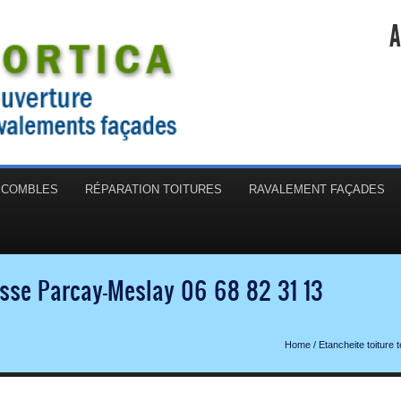
A
N COMBLES
RÉPARATION TOITURES
RAVALEMENT FAÇADES
rasse Parcay-Meslay 06 68 82 31 13
Home
/
Etancheite toiture 