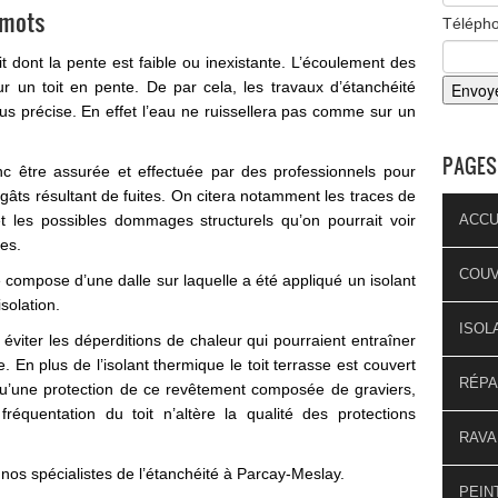
 mots
Téléph
oit dont la pente est faible ou inexistante. L’écoulement des
r un toit en pente. De par cela, les travaux d’étanchéité
s précise. En effet l’eau ne ruissellera pas comme sur un
PAGES
onc être assurée et effectuée par des professionnels pour
 dégâts résultant de fuites. On citera notamment les traces de
t les possibles dommages structurels qu’on pourrait voir
ACCU
ées.
COU
e compose d’une dalle sur laquelle a été appliqué un isolant
solation.
ISOL
 éviter les déperditions de chaleur qui pourraient entraîner
 En plus de l’isolant thermique le toit terrasse est couvert
RÉPA
qu’une protection de ce revêtement composée de graviers,
réquentation du toit n’altère la qualité des protections
RAVA
 nos spécialistes de l’étanchéité à Parcay-Meslay.
PEIN