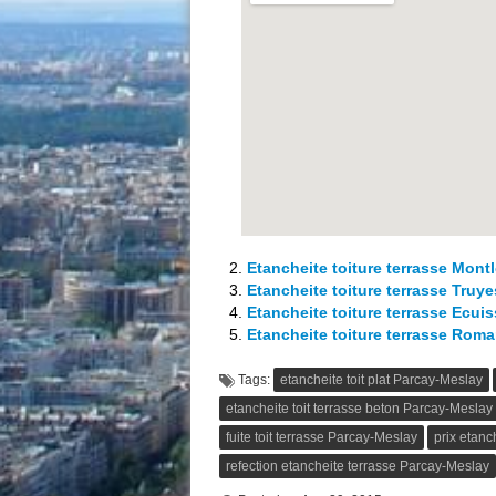
Etancheite toiture terrasse Mont
Etancheite toiture terrasse Truye
Etancheite toiture terrasse Ecui
Etancheite toiture terrasse Rom
Tags:
etancheite toit plat Parcay-Meslay
etancheite toit terrasse beton Parcay-Meslay
fuite toit terrasse Parcay-Meslay
prix etanc
refection etancheite terrasse Parcay-Meslay