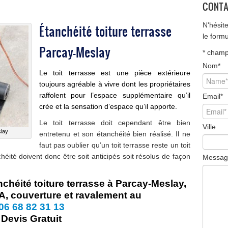
CONTA
N'hésit
Étanchéité toiture terrasse
le form
Parcay-Meslay
*
champ 
Nom
*
Le toit terrasse est une pièce extérieure
toujours agréable à vivre dont les propriétaires
raffolent pour l’espace supplémentaire qu’il
Email
*
crée et la sensation d’espace qu’il apporte.
Le toit terrasse doit cependant être bien
Ville
slay
entretenu et son étanchéité bien réalisé. Il ne
faut pas oublier qu’un toit terrasse reste un toit
héité
doivent donc être soit anticipés soit résolus de façon
Messag
chéité toiture terrasse à Parcay-Meslay,
, couverture et ravalement au
06 68 82 31 13
Devis Gratuit