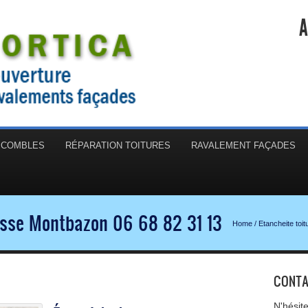
A
N COMBLES
RÉPARATION TOITURES
RAVALEMENT FAÇADES
rasse Montbazon 06 68 82 31 13
Home
/
Etancheite toit
CONTA
N'hésit