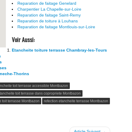
Reparation de faitage Genelard
Charpentier La Chapelle-sur-Loire
Reparation de faitage Saint-Remy
Reparation de toiture à Louhans
Reparation de faitage Montlouis-sur-Loire
Voir Aussi:
Etancheite toiture terrasse Chambray-les-Tours
s
s
sses
aneche-Thorins
ncheite toit terrasse accessible Montbazon
tancheite toit terrasse dans copropriete Montbazon
e toit terrasse Montbazon
refection etancheite terrasse Montbazon
Article Suivant →