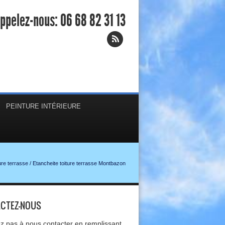
ppelez-nous:
06 68 82 31 13
PEINTURE INTÉRIEURE
ure terrasse
/
Etancheite toiture terrasse Montbazon
CTEZ-NOUS
ez pas à nous contacter en remplissant