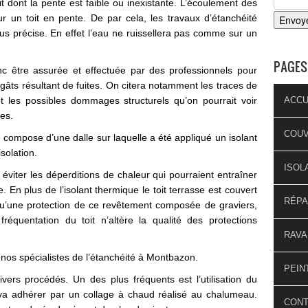
oit dont la pente est faible ou inexistante. L’écoulement des
r un toit en pente. De par cela, les travaux d’étanchéité
s précise. En effet l’eau ne ruissellera pas comme sur un
PAGES
onc être assurée et effectuée par des professionnels pour
 dégâts résultant de fuites. On citera notamment les traces de
t les possibles dommages structurels qu’on pourrait voir
ACCU
ées.
COU
e compose d’une dalle sur laquelle a été appliqué un isolant
solation.
ISOL
 éviter les déperditions de chaleur qui pourraient entraîner
 En plus de l’isolant thermique le toit terrasse est couvert
RÉPA
qu’une protection de ce revêtement composée de graviers,
réquentation du toit n’altère la qualité des protections
RAVA
 nos spécialistes de l’étanchéité à Montbazon.
PEIN
divers procédés. Un des plus fréquents est l’utilisation du
 va adhérer par un collage à chaud réalisé au chalumeau.
CON