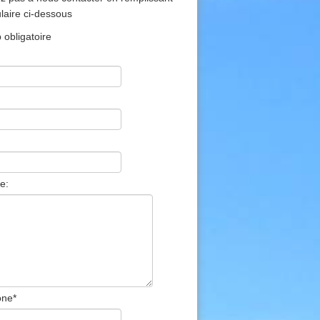
ulaire ci-dessous
obligatoire
e:
one
*