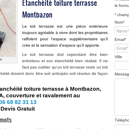
Étanchéité toiture terrasse
le form
Montbazon
*
champ 
Nom
*
Le toit terrasse est une pièce extérieure
toujours agréable à vivre dont les propriétaires
raffolent pour l’espace supplémentaire qu’il
Email
*
crée et la sensation d’espace qu’il apporte.
Le toit terrasse doit cependant être bien
Ville
on
entretenu et son étanchéité bien réalisé. Il ne
faut pas oublier qu’un toit terrasse reste un toit
héité
doivent donc être soit anticipés soit résolus de façon
Messag
anchéité toiture terrasse à Montbazon,
, couverture et ravalement au
06 68 82 31 13
Devis Gratuit
 mots
Téléph