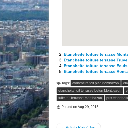
Etancheite toiture terrasse Mont
Etancheite toiture terrasse Truye
Etancheite toiture terrasse Ecui
Etancheite toiture terrasse Rom
Tags:
etancheite toit plat Montbazon
eta
etancheite toit terrasse beton Montbazon
e
fuite toit terrasse Montbazon
prix etancheit
Posted on
Aug 29, 2015
← Article Précédent