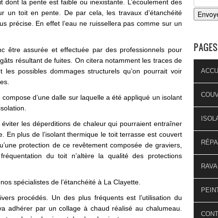
oit dont la pente est faible ou inexistante. L’écoulement des
r un toit en pente. De par cela, les travaux d’étanchéité
s précise. En effet l’eau ne ruissellera pas comme sur un
PAGES
onc être assurée et effectuée par des professionnels pour
 dégâts résultant de fuites. On citera notamment les traces de
t les possibles dommages structurels qu’on pourrait voir
ACCU
ées.
COU
e compose d’une dalle sur laquelle a été appliqué un isolant
solation.
ISOL
 éviter les déperditions de chaleur qui pourraient entraîner
 En plus de l’isolant thermique le toit terrasse est couvert
RÉPA
qu’une protection de ce revêtement composée de graviers,
réquentation du toit n’altère la qualité des protections
RAVA
nos spécialistes de l’étanchéité à La Clayette.
PEIN
divers procédés. Un des plus fréquents est l’utilisation du
 va adhérer par un collage à chaud réalisé au chalumeau.
CON