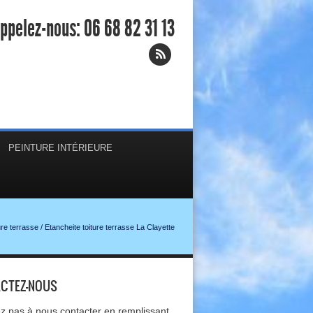
ppelez-nous:
06 68 82 31 13
PEINTURE INTÉRIEURE
ure terrasse
/
Etancheite toiture terrasse La Clayette
CTEZ-NOUS
ez pas à nous contacter en remplissant