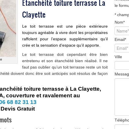
Étanchéité toiture terrasse La
le form
Clayette
*
champ 
Nom
*
Le toit terrasse est une pièce extérieure
toujours agréable à vivre dont les propriétaires
raffolent pour l’espace supplémentaire qu’il
Email
*
crée et la sensation d’espace qu’il apporte.
Le toit terrasse doit cependant être bien
Ville
te
entretenu et son étanchéité bien réalisé. Il ne
faut pas oublier qu’un toit terrasse reste un toit
héité
doivent donc être soit anticipés soit résolus de façon
Messag
nchéité toiture terrasse à La Clayette,
, couverture et ravalement au
06 68 82 31 13
Devis Gratuit
 mots
Téléph