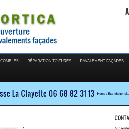
A
N COMBLES
RÉPARATION TOITURES
RAVALEMENT FAÇADES
asse La Clayette 06 68 82 31 13
Home
/
Etancheite toit
CONTA
N'hésit