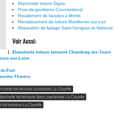
Etancheite toiture Digoin
Pose de gouttieres Cournonterral
Ravalement de facades a Monts
Remplacement de toiture Montferrier-sur-Lez
Reparation de faitage Saint-Gengoux-le-National
Voir Aussi:
Etancheite toiture terrasse Chambray-les-Tours
louis-sur-Loire
-le-Fort
aneche-Thorins
ncheite toit terrasse accessible La Clayette
tancheite toit terrasse dans copropriete La Clayette
e toit terrasse La Clayette