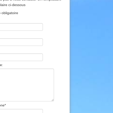
ulaire ci-dessous
obligatoire
e:
one
*