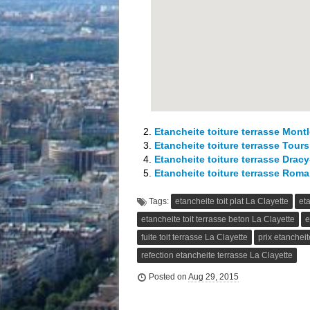
Etancheite toiture terrasse Mont
Etancheite toiture terrasse Tours
Etancheite toiture terrasse Dracy
Etancheite toiture terrasse Rom
Tags:
etancheite toit plat La Clayette
eta
etancheite toit terrasse beton La Clayette
e
fuite toit terrasse La Clayette
prix etancheit
refection etancheite terrasse La Clayette
Posted on
Aug 29, 2015