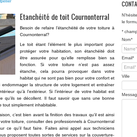
pellier
CONTA
Etanchéité de toit Cournonterral
N'hésit
le form
Besoin de refaire l’étanchéité de votre toiture à
*
champ 
Cournonterral?
Nom
*
Le toit étant l’élément le plus important pour
protéger votre habitation, son étanchéité doit
être assurée pour qu’elle remplisse bien sa
Email
*
fonction. Si votre toiture n’est pas assez
étanche, cela pourra provoquer dans votre
Ville
habitat qui ne sont pas bien pour votre confort et
ssi endommager la structure de votre logement et entraîner
ntérieur qu’à l’extérieur. Si l’intérieur de votre habitat est
Messag
le qu’ils se décollent. Il faut savoir que sans une bonne
e tout simplement inhabitable.
on, c’est bien avant la finition des travaux qu’il est ainsi
votre toiture, consulter des professionnels à Cournonterral
r ce qu’il faut faire. Faites ainsi appel aux techniciens
vous proposent toutes sortes de services sur la couverture-