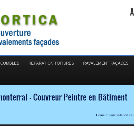
A
N COMBLES
RÉPARATION TOITURES
RAVALEMENT FAÇADES
nonterral - Couvreur Peintre en Bâtiment
Home
/
Etanchéité toiture