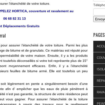
surer l’
étanchéité de votre toiture
.
Téléph
LEZ HORTICA, couverture et ravalement au
06 68 82 31 13
et Déplacements Gratuits
PAGES
rral
 pour assurer l’étanchéité de votre toiture. Parmi les plus
ACCU
élange de bitume et de granulats. Ce matériau est réputé pour
mperméabilité de votre maison. Ensuite, il y a les produits
COU
 toutefois déconseillés si votre toit représente plus de 15°
sont moyennement efficaces. Enfin, il y a l’étanchéité
ISOL
sieurs feuilles de bitume armé. Elle est toutefois un peu
RÉPA
e soit légèrement en pente a singulièrement besoin d’une
ante afin d’ empêcher que les eaux de pluie pénètrent à
RAVA
chéité n’est pas garantie, la structure de votre résidence peut
eut vous gagner. Pour assurer l’étanchéité de la toiture
PEIN
nécessaires à savoir des travaux pour le revêtement