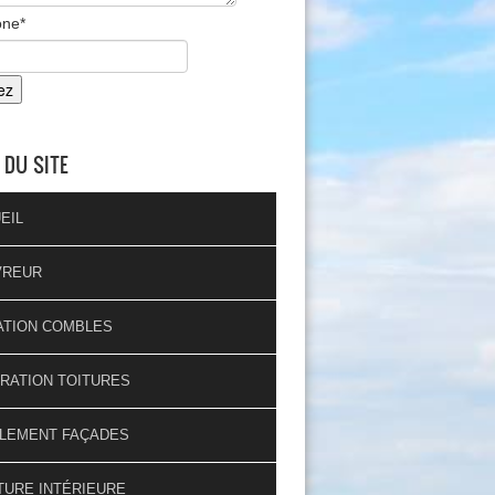
one
*
 DU SITE
EIL
VREUR
ATION COMBLES
RATION TOITURES
LEMENT FAÇADES
TURE INTÉRIEURE