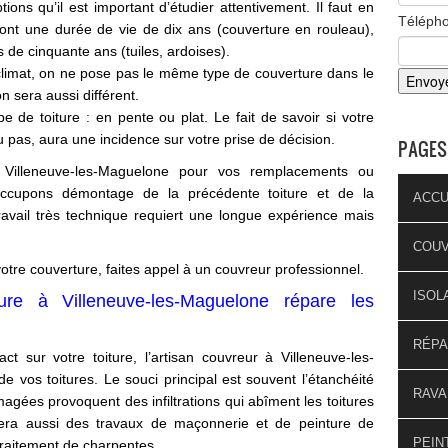
ptions qu’il est important d’étudier attentivement. Il faut en
Téléph
ront une durée de vie de dix ans (couverture en rouleau),
s de cinquante ans (tuiles, ardoises).
climat, on ne pose pas le même type de couverture dans le
n sera aussi différent.
e de toiture : en pente ou plat. Le fait de savoir si votre
u pas, aura une incidence sur votre prise de décision.
PAGES
 Villeneuve-les-Maguelone pour vos remplacements ou
occupons démontage de la précédente toiture et de la
ACCU
 travail très technique requiert une longue expérience mais
COU
votre couverture, faites appel à un couvreur professionnel.
ISOL
ure à Villeneuve-les-Maguelone répare les
RÉPA
t sur votre toiture, l’artisan couvreur à Villeneuve-les-
 vos toitures. Le souci principal est souvent l’étanchéité
RAVA
magées provoquent des infiltrations qui abîment les toitures
sera aussi des travaux de maçonnerie et de peinture de
PEIN
traitement de charpentes.