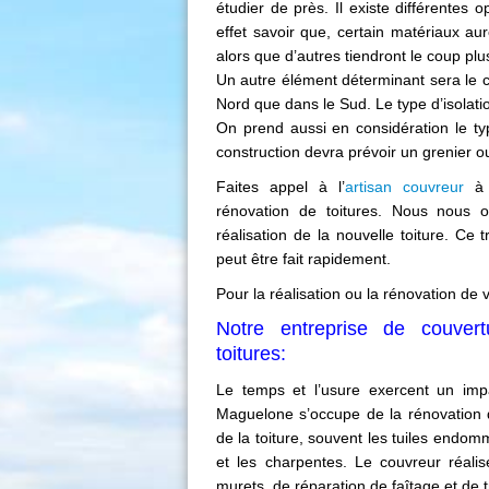
étudier de près. Il existe différentes o
effet savoir que, certain matériaux au
alors que d’autres tiendront le coup plu
Un autre élément déterminant sera le 
Nord que dans le Sud. Le type d’isolatio
On prend aussi en considération le typ
construction devra prévoir un grenier o
Faites appel à l’
artisan couvreur
à
rénovation de toitures. Nous nous 
réalisation de la nouvelle toiture. Ce
peut être fait rapidement.
Pour la réalisation ou la rénovation de 
Notre entreprise de couvert
toitures:
Le temps et l’usure exercent un impac
Maguelone s’occupe de la rénovation de
de la toiture, souvent les tuiles endom
et les charpentes. Le couvreur réali
murets, de réparation de faîtage et de 