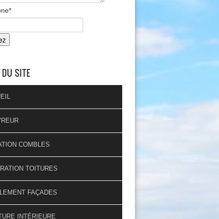
one
*
 DU SITE
EIL
VREUR
ATION COMBLES
RATION TOITURES
LEMENT FAÇADES
TURE INTÉRIEURE