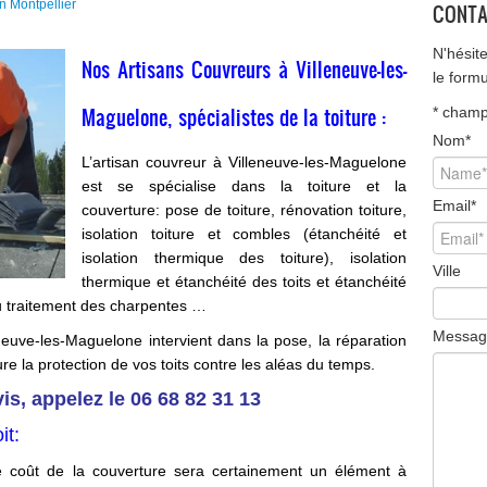
n Montpellier
CONTA
N'hésit
Nos Artisans Couvreurs à Villeneuve-les-
le form
Maguelone, spécialistes de la toiture :
*
champ 
Nom
*
L’artisan couvreur à Villeneuve-les-Maguelone
est se spécialise dans la toiture et la
Email
*
couverture: pose de toiture, rénovation toiture,
isolation toiture et combles (étanchéité et
isolation thermique des toiture), isolation
Ville
thermique et étanchéité des toits et étanchéité
 du traitement des charpentes …
Messag
neuve-les-Maguelone intervient dans la pose, la réparation
ure la protection de vos toits contre les aléas du temps.
is, appelez le
06 68 82 31 13
it:
 le coût de la couverture sera certainement un élément à