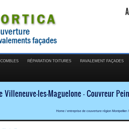
A
N COMBLES
RÉPARATION TOITURES
RAVALEMENT FAÇADES
e Villeneuve-les-Maguelone - Couvreur Pei
Home
/
entreprise de couverture région Montpellier
/