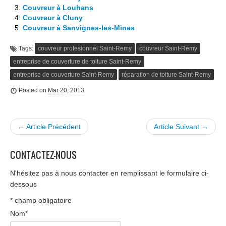
Couvreur à Louhans
Couvreur à Cluny
Couvreur à Sanvignes-les-Mines
Tags:
couvreur profesionnel Saint-Remy
couvreur Saint-Remy
entreprise de couverture de toiture Saint-Remy
entreprise de couverture Saint-Remy
réparation de toiture Saint-Remy
Posted on
Mar 20, 2013
← Article Précédent
Article Suivant →
CONTACTEZ-NOUS
N'hésitez pas à nous contacter en remplissant le formulaire ci-
dessous
*
champ obligatoire
Nom
*