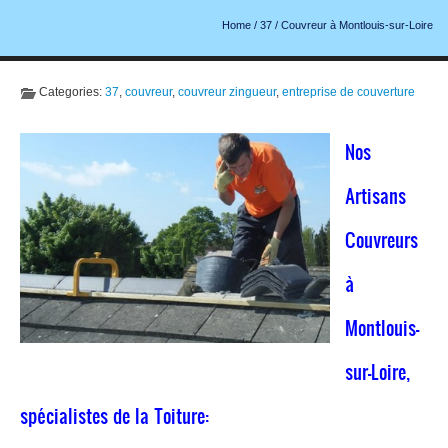
Home
/
37
/
Couvreur à Montlouis-sur-Loire
Categories:
37
,
couvreur
,
couvreur zingueur
,
entreprise de couverture
Nos
Artisans
Couvreurs
à
Montlouis-
sur-Loire,
spécialistes de la Toiture: