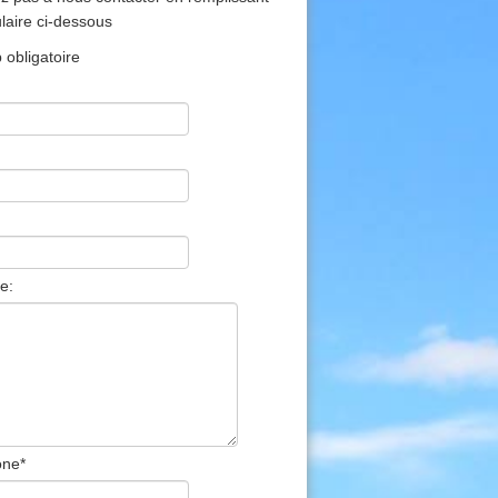
ulaire ci-dessous
obligatoire
e:
one
*