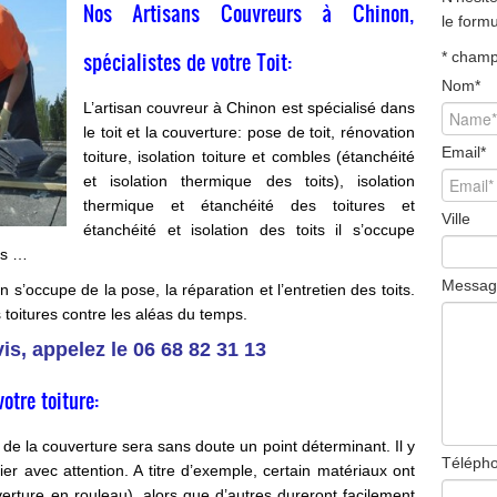
Nos Artisans Couvreurs à Chinon,
le form
spécialistes de votre Toit:
*
champ 
Nom
*
L’artisan couvreur à Chinon est spécialisé dans
le toit et la couverture: pose de toit, rénovation
Email
*
toiture, isolation toiture et combles (étanchéité
et isolation thermique des toits), isolation
thermique et étanchéité des toitures et
Ville
étanchéité et isolation des toits il s’occupe
es …
Messag
s’occupe de la pose, la réparation et l’entretien des toits.
 toitures contre les aléas du temps.
is, appelez le
06 68 82 31 13
otre toiture:
 de la couverture sera sans doute un point déterminant. Il y
Téléph
ier avec attention. A titre d’exemple, certain matériaux ont
rture en rouleau), alors que d’autres dureront facilement