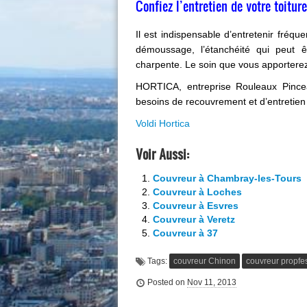
Confiez l’entretien de votre toitu
Il est indispensable d’entretenir fréqu
démoussage, l’étanchéité qui peut êt
charpente. Le soin que vous apporterez 
HORTICA, entreprise Rouleaux Pince
besoins de recouvrement et d’entretien 
Voldi Hortica
Voir Aussi:
Couvreur à Chambray-les-Tours
Couvreur à Loches
Couvreur à Esvres
Couvreur à Veretz
Couvreur à 37
Tags:
couvreur Chinon
couvreur propfe
Posted on
Nov 11, 2013