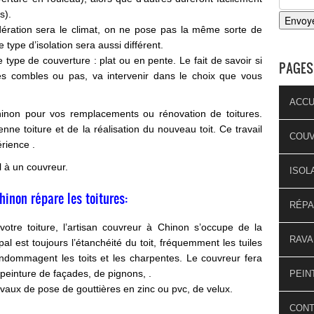
s).
ération sera le climat, on ne pose pas la même sorte de
 type d’isolation sera aussi différent.
e type de couverture : plat ou en pente. Le fait de savoir si
PAGES
es combles ou pas, va intervenir dans le choix que vous
ACCU
Chinon pour vos remplacements ou rénovation de toitures.
ne toiture et de la réalisation du nouveau toit. Ce travail
COU
rience .
l à un couvreur.
ISOL
hinon répare les toitures:
RÉPA
votre toiture, l’artisan couvreur à Chinon s’occupe de la
RAVA
pal est toujours l’étanchéité du toit, fréquemment les tuiles
endommagent les toits et les charpentes. Le couvreur fera
peinture de façades, de pignons, .
PEIN
vaux de pose de gouttières en zinc ou pvc, de velux.
CON