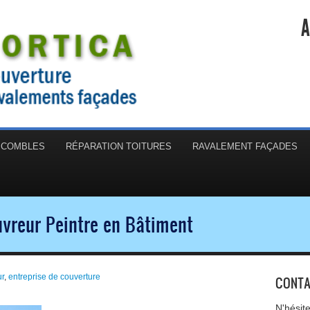
A
N COMBLES
RÉPARATION TOITURES
RAVALEMENT FAÇADES
uvreur Peintre en Bâtiment
ur
,
entreprise de couverture
CONTA
N'hésit