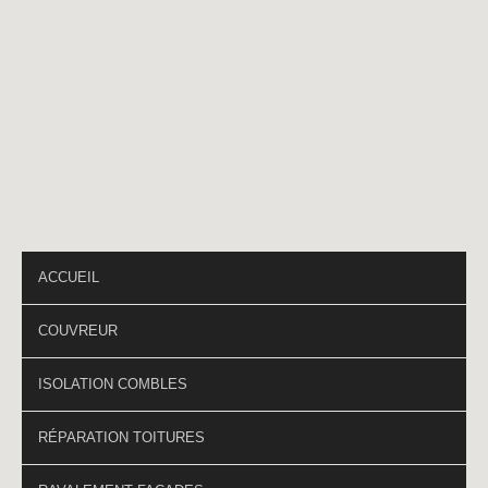
Téléphone
*
PAGES DU SITE
ACCUEIL
COUVREUR
ISOLATION COMBLES
RÉPARATION TOITURES