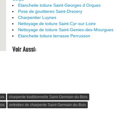
Etancheite toiture Saint-Georges d Orques
Pose de gouttieres Saint-Drezery
Charpentier Luynes
Nettoyage de toiture Saint-Cyr-sur-Loire
Nettoyage de toiture Saint-Genies-des-Mourgues
Etancheite toiture terrasse Perrusson
Voir Aussi:
ois
charpente traditionnelle Saint-Germain-du-Bois
ois
entretien de charpente Saint-Germain-du-Bois