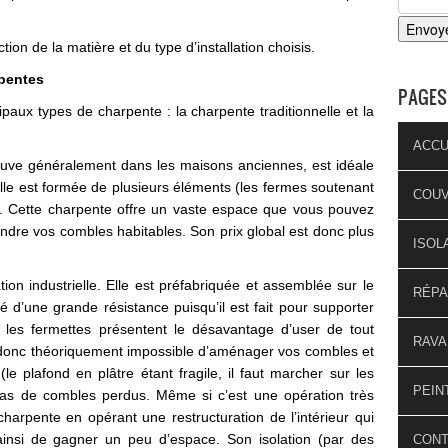
ion de la matière et du type d’installation choisis.
rpentes
PAGES
paux types de charpente : la charpente traditionnelle et la
ACCU
rouve généralement dans les maisons anciennes, est idéale
le est formée de plusieurs éléments (les fermes soutenant
COU
s). Cette charpente offre un vaste espace que vous pouvez
endre vos combles habitables. Son prix global est donc plus
ISOL
ion industrielle. Elle est préfabriquée et assemblée sur le
RÉPA
é d’une grande résistance puisqu’il est fait pour supporter
s, les fermettes présentent le désavantage d’user de tout
RAVA
era donc théoriquement impossible d’aménager vos combles et
(le plafond en plâtre étant fragile, il faut marcher sur les
PEIN
cas de combles perdus. Même si c’est une opération très
charpente en opérant une restructuration de l’intérieur qui
 ainsi de gagner un peu d’espace. Son isolation (par des
CON