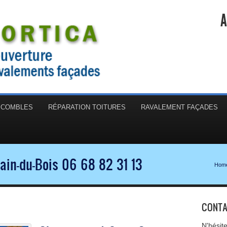
A
N COMBLES
RÉPARATION TOITURES
RAVALEMENT FAÇADES
ain-du-Bois 06 68 82 31 13
Hom
CONTA
N'hésit