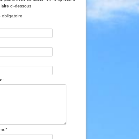
ulaire ci-dessous
obligatoire
e:
one
*