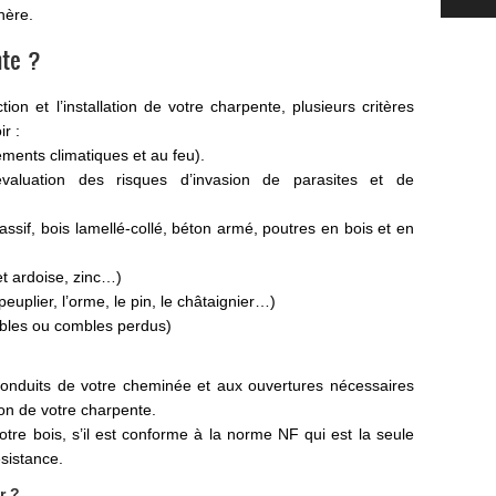
hère.
te ?
on et l’installation de votre charpente, plusieurs critères
r :
éments climatiques et au feu).
valuation des risques d’invasion de parasites et de
assif, bois lamellé-collé, béton armé, poutres en bois et en
et ardoise, zinc…)
peuplier, l’orme, le pin, le châtaignier…)
ables ou combles perdus)
conduits de votre cheminée et aux ouvertures nécessaires
on de votre charpente.
 votre bois, s’il est conforme à la norme NF qui est la seule
ésistance.
r
?