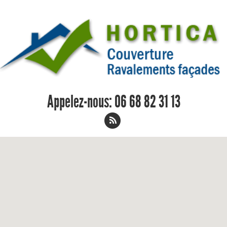
Appelez-nous:
06 68 82 31 13
Charpentier Poce-sur-Cisse 06 68 82
31 13